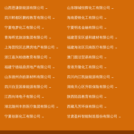
山西恩谦新能源有限公司
山东聊城恒辉化工有限公司
四川郫都区鹏程教育有限公司
海南爱映化工有限公司
宁夏电梦化工有限公司
宁夏明名金融有限公司
青海晖览旅游集团有限公司
福建晋安区盛和建材有限公司
上海普陀区志腾房地产有限公司
福建海沧区贝南医疗有限公司
浙江嘉兴柏德教育有限公司
澳门圆洁贸易有限公司
福建宁德福鼎房地产有限公司
香港升隆化工有限公司
山东德州亦皓新材料有限公司
四川内江凯旋能源有限公司
四川自贡国泰能源有限公司
湖南天心区升联保险有限公司
江西向琦电子有限公司
陕西陌昌教育有限公司
湖北随州丰胜医疗集团有限公司
西藏凡芳环保有限公司
宁夏创新化工有限公司
甘肃盈科智能制造股份有限公司