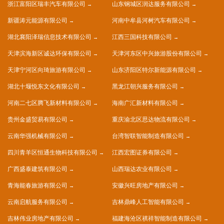
浙江富阳区瑞丰汽车有限公司
山东钢城区润达服务有限公司
新疆涛元能源有限公司
河南中牟县河树汽车有限公司
湖北襄阳泽瑞信息技术有限公司
江西三国科技有限公司
天津滨海新区诚达环保有限公司
天津河东区中兴旅游股份有限公司
天津宁河区向琦旅游有限公司
山东济阳区特尔新能源有限公司
湖北十堰悦东文化有限公司
黑龙江朝兴服务有限公司
河南二七区腾飞新材料有限公司
海南广汇新材料有限公司
贵州金盛贸易有限公司
重庆渝北区思达物流有限公司
云南华强机械有限公司
台湾智联智能制造有限公司
四川青羊区恒通生物科技有限公司
江西宏图证券有限公司
广西盛泰建筑有限公司
山西瑞达农业有限公司
青海能春旅游有限公司
安徽兴旺房地产有限公司
云南启航服务有限公司
吉林鼎峰人工智能有限公司
吉林伟业房地产有限公司
福建海沧区祺祥智能制造有限公司