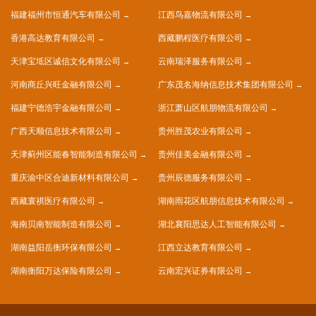
福建福州市恒通汽车有限公司
江西鸟嘉物流有限公司
香港高达教育有限公司
西藏鹏程医疗有限公司
天津宝坻区诚信文化有限公司
云南瑞泽服务有限公司
河南商丘兴旺金融有限公司
广东茂名海纳信息技术集团有限公司
福建宁德浩宇金融有限公司
浙江萧山区航朋物流有限公司
广西天顺信息技术有限公司
贵州胜茂农业有限公司
天津蓟州区能春智能制造有限公司
贵州佳美金融有限公司
重庆渝中区合迪新材料有限公司
贵州辰德服务有限公司
西藏寰祺医疗有限公司
湖南雨花区航朋信息技术有限公司
海南贝南智能制造有限公司
湖北襄阳思达人工智能有限公司
湖南益阳岳衡环保有限公司
江西立达教育有限公司
湖南衡阳万达保险有限公司
云南宏兴证券有限公司